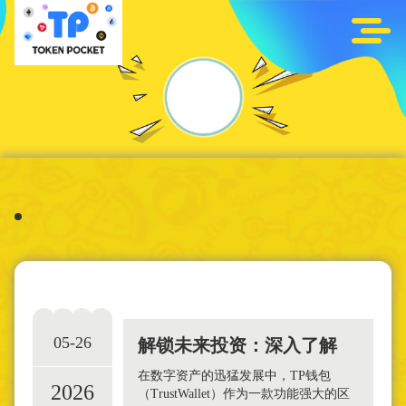
05-26
解锁未来投资：深入了解
在数字资产的迅猛发展中，TP钱包
2026
TP钱包Approve功能
（TrustWallet）作为一款功能强大的区