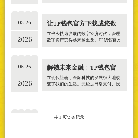
块链钱包应用，凭借其用户友好的界面
和安全可靠的特点，赢得了众多投资者
的青睐。TP钱包的核心功能之一就是
Approve功能。这个功能究竟有哪些优
05-26
让TP钱包官方下载成您数
势呢？如何有效地使用Approve功能来
提升您的投资效率呢？本篇文章将详细
在当今快速发展的数字经济时代，管理
2026
字资产管理的最佳选择
介绍TP钱包Approve功能的各个方面，
数字资产变得越来越重要。TP钱包官方
帮助您更好地理解和运用这一功能。 什
下载作为一款高度安全、用户友好且功
么是TP钱包Approve功能 TP钱包
能强大的加密货币钱包，已经成为众多
Approve功能是指用户在TP钱包中授权
投资者的首选。TP钱包究竟为何如此受
某个智能合约（SmartContract）使
欢迎呢？本文将从安全性、用户体验和
05-26
解锁未来金融：TP钱包官
交易功能三个方面详细探讨TP钱包的独
特优势。 安全性是TP钱包的最大卖点
在现代社会，金融科技的发展极大地改
2026
网下载APP最新版本2023
之一。随着数字资产的增多，黑客攻击
变了我们的生活。无论是日常支付、投
和网络欺诈事件也愈发频繁。因此，一
资理财，还是跨境转账，数字化的金融
个安全可靠的钱包变得尤为重要。TP钱
工具正在成为我们生活中不可或缺的一
包采用了最新的加密技术，确保您的数
部分。而在这些工具中，TP钱包作为一
字资产得到最佳保护。其多重签名机制
款高效、安全的区块链钱包，凭借其独
和冷热钱包结合的设计，进一步增强了
特的功能和优秀的用户体验，迅速获得
共 1 页/3 条记录
安全性。 多
了用户的广泛认可。 今天，我们将为您
详细介绍TP钱包官网下载APP最新版本
2023，带您一同探索这一革命性的数字